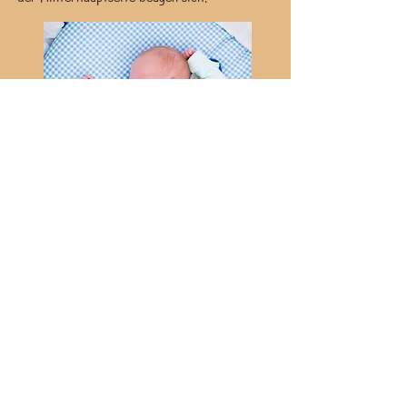
Auswirkungen ATNR
TLR Tonischer Labyrinth Reflex