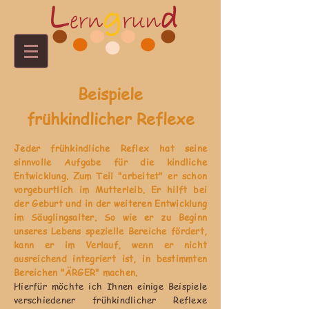
Beispiele
frühkindlicher Reflexe
Jeder frühkindliche Reflex hat seine
sinnvolle Aufgabe für die kindliche
Entwicklung. Zum Teil "arbeitet" er schon
vorgeburtlich im Mutterleib. Er hilft bei
der Geburt und in der weiteren Entwicklung
im Säuglingsalter. So wie er zu Beginn
unseres Lebens spezielle Bereiche fördert,
kann er im Verlauf, wenn er nicht
ausreichend integriert ist, in bestimmten
Bereichen "ÄRGER" machen.
Hierfür möchte ich Ihnen einige Beispiele
verschiedener frühkindlicher Reflexe